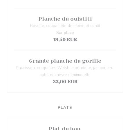
Planche du ouistiti
Rosette, coppa, tête de moine et confit
Sur place
19,50 EUR
Grande planche du gorille
Saucisson, croquettes Welsh, mortadelle, jambon cru,
palet dechèvre et mimolette
33,00 EUR
PLATS
Plat du jour