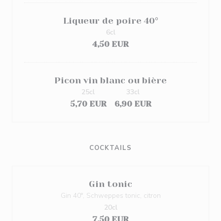
Liqueur de poire 40°
6cl
4,50 EUR
Picon vin blanc ou bière
25cl
33cl
5,70 EUR
6,90 EUR
COCKTAILS
Gin tonic
Gin 40°, Schweppes tonic, citron
20cl
7,50 EUR