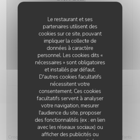
Le restaurant et ses
Yaourts au lait fermier
partenaires utilisent des
130g
cookies sur ce site, pouvant
1,20 EUR
impliquer la collecte de
données à caractère
personnel. Les cookies dits «
Pesto
nécessaires » sont obligatoires
200g
et installés par défaut.
2,40 EUR
D'autres cookies facultatifs
nécessitent votre
consentement. Ces cookies
facultatifs servent à analyser
votre navigation, mesurer
l'audience du site, proposer
des fonctionnalités (ex : en lien
MENU ENFANT
avec les réseaux sociaux) ou
afficher des publicités ou
Croque monsieur et selon proposition du jour. Pour les enfants
LA PETITE AUBERGE