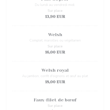
Du lundi au vendredi midi.
Sur place
13,90 EUR
Welsh
Complet, maroilles ou végétarien
Sur place
16,00 EUR
Welsh royal
Au jambon, confit d'oignons et œuf au plat
18,00 EUR
Faux-filet de bœuf
Sur place