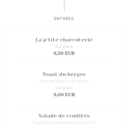
ENTRÉES
La p'tite charcuterie
Sur place
6,30 EUR
Toast du berger
Palet de chèvre miel et noix
Sur place
8,00 EUR
Salade de crudités
Supplément croquettes Welsh +3€