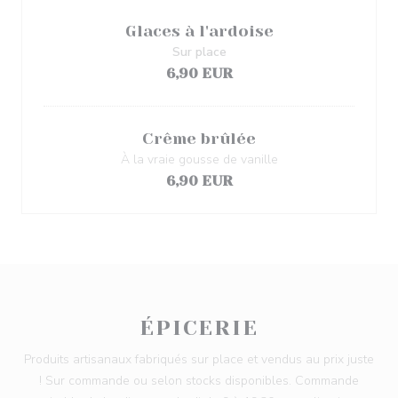
Glaces à l'ardoise
Sur place
6,90 EUR
Crême brûlée
À la vraie gousse de vanille
6,90 EUR
ÉPICERIE
Produits artisanaux fabriqués sur place et vendus au prix juste
! Sur commande ou selon stocks disponibles. Commande