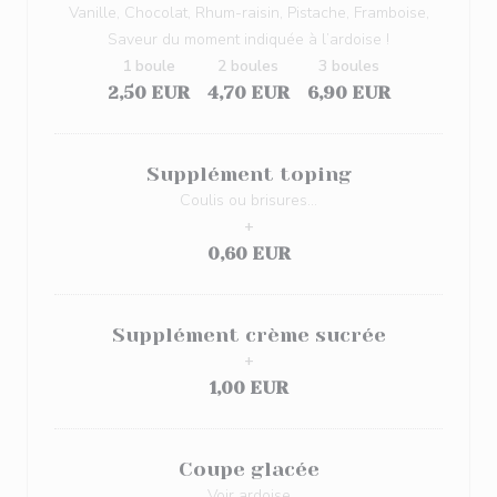
Vanille, Chocolat, Rhum-raisin, Pistache, Framboise,
Saveur du moment indiquée à l’ardoise !
1 boule
2 boules
3 boules
2,50 EUR
4,70 EUR
6,90 EUR
Supplément toping
Coulis ou brisures...
+
0,60 EUR
Supplément crème sucrée
+
1,00 EUR
Coupe glacée
Voir ardoise