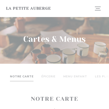
Personnalisation de vos choix en matière de cookies
LA PETITE AUBERGE
Cartes & Menus
NOTRE CARTE
ÉPICERIE
MENU ENFANT
LES PL
NOTRE CARTE