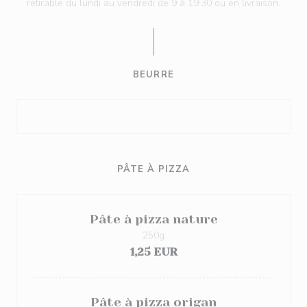
retirable du lundi au vendredi de 9 à 19:30 ou en livraison.
BEURRE
PÂTE À PIZZA
Pâte à pizza nature
250g
1,25 EUR
Pâte à pizza origan