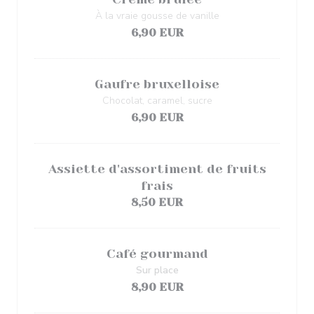
À la vraie gousse de vanille
6,90 EUR
Gaufre bruxelloise
Chocolat, caramel, sucre
6,90 EUR
Assiette d'assortiment de fruits
frais
8,50 EUR
Café gourmand
Sur place
8,90 EUR