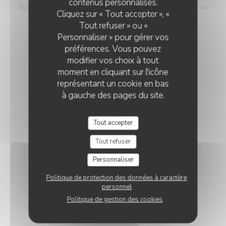
contenus personnalisés.
également, tous les plats de la carte leur sont proposés en
Cliquez sur « Tout accepter », «
demi-portion et demi-tarif !
Tout refuser » ou «
6,50 EUR
Personnaliser » pour gérer vos
préférences. Vous pouvez
modifier vos choix à tout
moment en cliquant sur l'icône
représentant un cookie en bas
à gauche des pages du site.
Tout accepter
Tout refuser
LES PLANCHES
Personnaliser
Politique de protection des données à caractère
personnel
Politique de gestion des cookies
A PARTAGER OU PAS