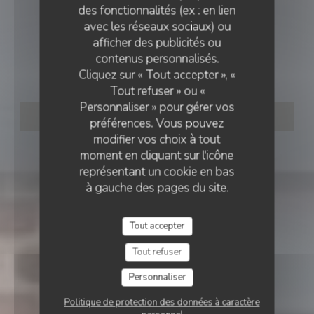
des fonctionnalités (ex : en lien
avec les réseaux sociaux) ou
BRASSERIE
•
HAUBOURDIN
afficher des publicités ou
LA PETITE AUBERGE
contenus personnalisés.
La Petite Auberge
Cliquez sur « Tout accepter », «
Tout refuser » ou «
Personnaliser » pour gérer vos
RÉSERVER
préférences. Vous pouvez
modifier vos choix à tout
moment en cliquant sur l'icône
représentant un cookie en bas
à gauche des pages du site.
Tout accepter
Tout refuser
Personnaliser
Politique de protection des données à caractère